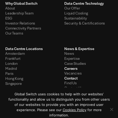
Why Global Switch
Data Centre Technology
About
Our Offer
Leadership Team
Liquid Cooling
ESG
Sustainability
Investor Relations
Security & Certifications
Connectivity Partners
Our Teams
Data Centre Locations
News & Expertise
Amsterdam
News
Frankfurt
Expertise
London
Case Studies
Careers
Madrid
Vacancies
Paris
Contact
Hong Kong
Find Us
Singapore
Contact Us
Global Switch uses cookies to help with our websites’
functionality and allow us to distinguish you from other users
of our websites to provide you with an improved user
Privacybeleid
Gebruiksvoorwaarden
experience. Please see our
Cookies Policy
for more
information.
Beleid