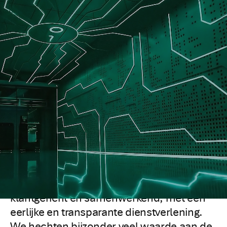
Wij zijn een wereldwijde
datacenteroperator die veilige, schaalbare
infrastructuur levert om de
toonaangevende ondernemingen en
innovators van de wereld te
ondersteunen.
We hebben een uitstekende reputatie als
een goed presterende, betrouwbare
dienstverlener. Onze aanpak is
klantgericht en samenwerkend, met een
eerlijke en transparante dienstverlening.
We hechten bijzonder veel waarde aan de